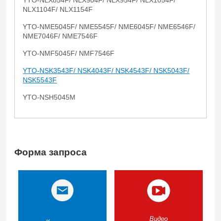
NLX1104F/ NLX1154F
YTO-NME5045F/ NME5545F/ NME6045F/ NME6546F/
NME7046F/ NME7546F
YTO-NMF5045F/ NMF7546F
YTO-NSK3543F/ NSK4043F/ NSK4543F/ NSK5043F/
NSK5543F
YTO-NSH5045M
Форма запроса
Видео