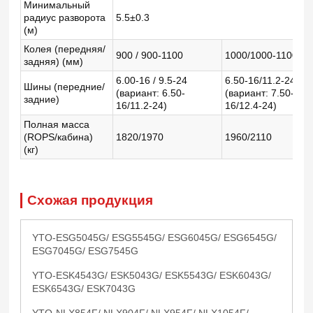
Минимальный
радиус разворота
5.5±0.3
(м)
Колея (передняя/
900 / 900-1100
1000/1000-1100
1
задняя) (мм)
6.00-16 / 9.5-24
6.50-16/11.2-24
Шины (передние/
(вариант: 6.50-
(вариант: 7.50-
7
задние)
16/11.2-24)
16/12.4-24)
Полная масса
(ROPS/кабина)
1820/1970
1960/2110
2
(кг)
Схожая продукция
YTO-ESG5045G/ ESG5545G/ ESG6045G/ ESG6545G/
ESG7045G/ ESG7545G
YTO-ESK4543G/ ESK5043G/ ESK5543G/ ESK6043G/
ESK6543G/ ESK7043G
YTO-NLX854F/ NLX904F/ NLX954F/ NLX1054F/