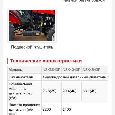
плавной регулировкой
Подвесной глушитель
Технические характеристики
Модель
NSK3543F
NSK4043F
NSK4543F
N
Тип двигателя
4-цилиндровый дизельный двигатель без 
Номинальная
мощность
25.8(35)
29.4(40)
33.1(45)
3
двигателя, л.с.
(кВт)
Частота вращения
двигателя (об/
2200
2400
2
мин)