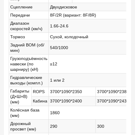
Сцепление
Двухдисковое
Передачи
8F/2R (вариант: 8F/8R)
Диапазон
1.66-24.6
1
скоростей (км/ч)
Тормоз
Сухой, колодочный
Задний ВОМ (об/
540/1000
мин)
Грузоподъёмность
навески (по
≥12
шарниру) (кН)
Гидравлические
1 или 2
выходы (компл.)
Габариты
ROPS
3700*1090*2350
3700*1090*2380
3
(Д×Ш×В)
Кабина
3700*1090*2400
3700*1090*2430
3
(мм)
Колёсная база
1860
(мм)
Дорожный
290
300
3
просвет (мм)